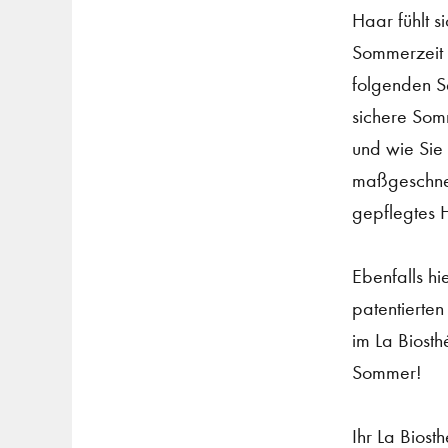
Haar fühlt s
Sommerzeit e
folgenden S
sichere Som
und wie Sie 
maßgeschnei
gepflegtes 
Ebenfalls hi
patentierten
im La Biosth
Sommer!
Ihr La Biost